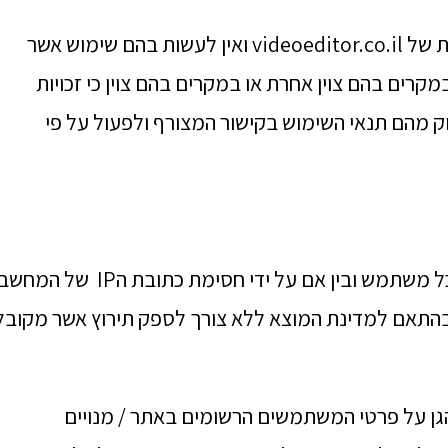
התכנים המוצעים באתר הינם בבעלותם הבלעדית של videoeditor.co.il ואין לעשות בהם שימוש אשר
בתקנון זה (ראה סעיף 3) למעט במקרים בהם צוין אחרת או במקרים בהם צוין כי זכויות
דוק מהם תנאי השימוש בקישור המצורף ולפעול על פי
הנהלת האתר שומרת לעצמה את הזכות לחסום כל משתמש ובין אם על ידי חסימת כתובת הIP של המח
לו או אפילו בהתאם למדינת המוצא ללא צורך לספק תירוץ אשר מקובל
גן על פרטי המשתמשים הרשומים באתר / מנויים